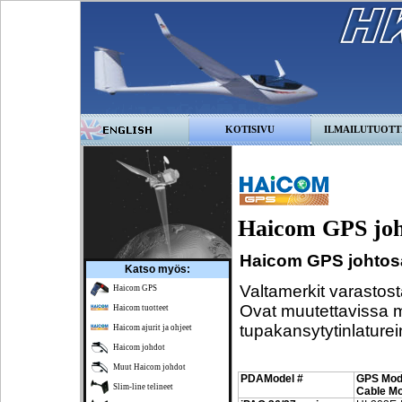
KOTISIVU
ILMAILUTUOTT
Haicom GPS joh
Haicom GPS johtosa
Katso myös:
Valtamerkit varastosta
Haicom GPS
Ovat muutettavissa m
Haicom tuotteet
tupakansytytinlature
Haicom ajurit ja ohjeet
Haicom johdot
Muut Haicom johdot
PDAModel #
GPS Mod
Slim-line telineet
Cable M