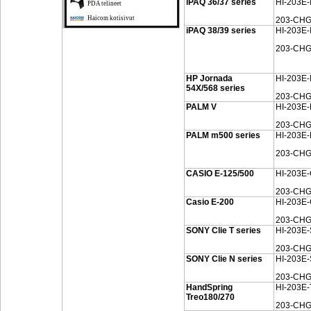
iPAQ 36/37 series
HI-203E-
PDA telineet
Haicom kotisivut
203-CHG
iPAQ 38/39 series
HI-203E-
203-CHG
HP Jornada
HI-203E
54X/568 series
203-CHG
PALM V
HI-203E
203-CH
PALM m500 series
HI-203E
203-CHG
CASIO E-125/500
HI-203E
203-CHG
Casio E-200
HI-203E
203-CHG
SONY Clie T series
HI-203E
203-CHG
SONY Clie N series
HI-203E
203-CH
HandSpring
HI-203E
Treo180/270
203-CH