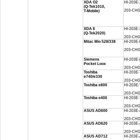
XDA O2
HI-203E
(Q-Tek1010,
203-CH
T-Mobile)
XDA II
HI-203E
(Q-Tek2020)
203-CHG
Mitac Mio 528/338
HI-203E
203-CH
Siemens
HI-203E
Pocket Loox
203-CH
Toshiba
HI-203E
e740/e330
203-CHG
Toshiba e800
HI-203E
203-CHG
Toshiba e400
HI-203E
203-CHG
ASUS AD600
HI-203E
203-CH
ASUS AD620
HI-203E
203-CHG
ASUS AD712
HI-203E